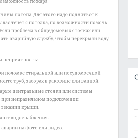
возможность пожара.
ины потопа. Для этого надо подняться к
 вас течет с потолка, по возможности помочь
 Если проблема в общедомовых стояках или
вать аварийную службу, чтобы перекрыли воду
ла неприятность:
при поломке стиральной или посудомоечной
С
нте труб, засорах в раковине или ванной.
тарые центральные стояки или системы
, при неправильном подключении
отекании крыши.
монт водоснабжения.
 аварии на фото или видео.