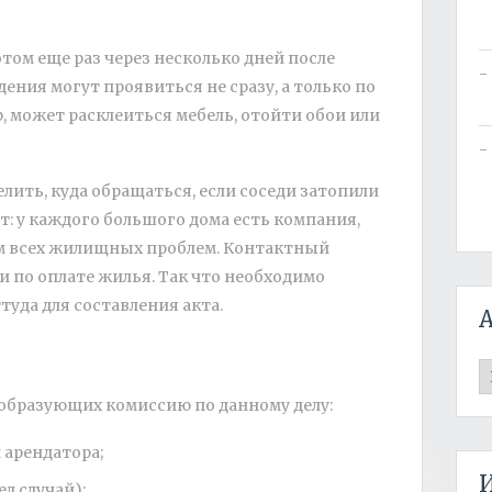
отом еще раз через несколько дней после
ения могут проявиться не сразу, а только по
 может расклеиться мебель, отойти обои или
лить, куда обращаться, если соседи затопили
ст: у каждого большого дома есть компания,
м всех жилищных проблем. Контактный
 по оплате жилья. Так что необходимо
уда для составления акта.
А
, образующих комиссию по данному делу:
 арендатора;
ел случай);