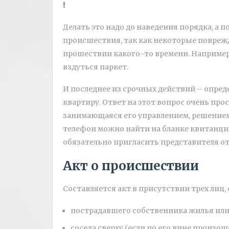
Делать это надо до наведения порядка, а п
происшествия, так как некоторые поврежд
прошествии какого-то времени. Например,
вздуться паркет.
И последнее из срочных действий – опреде
квартиру. Ответ на этот вопрос очень про
занимающаяся его управлением, решение
телефон можно найти на бланке квитанции
обязательно пригласить представителя отт
Акт о происшествии
Составляется акт в присутствии трех лиц
пострадавшего собственника жилья или
соседа сверху (если по его вине произош