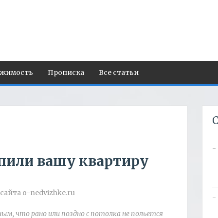
ижимость
Прописка
Все статьи
С
опили вашу квартиру
сайта o-nedvizhke.ru
ым, что рано или поздно с потолка не польется