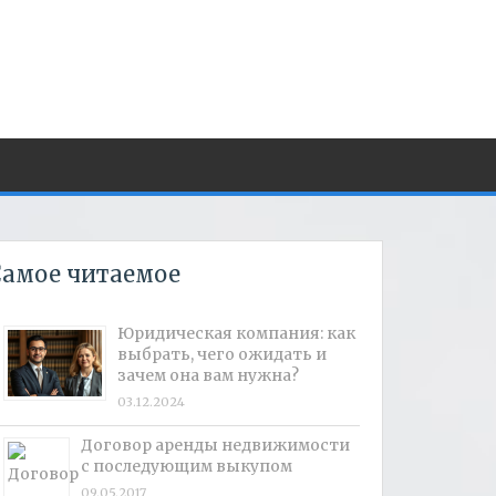
амое читаемое
Юридическая компания: как
выбрать, чего ожидать и
зачем она вам нужна?
03.12.2024
Договор аренды недвижимости
с последующим выкупом
09.05.2017