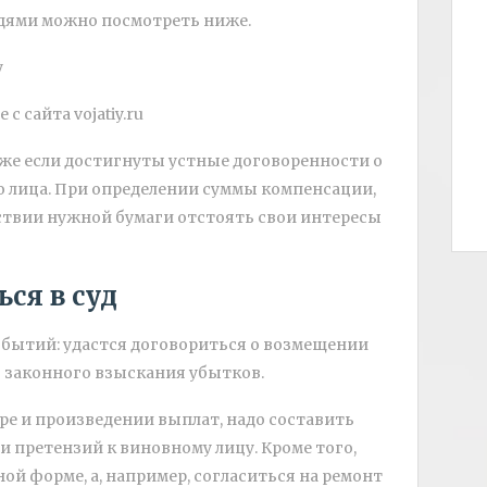
едями можно посмотреть ниже.
с сайта vojatiy.ru
аже если достигнуты устные договоренности о
 лица. При определении суммы компенсации,
тствии нужной бумаги отстоять свои интересы
ся в суд
обытий: удастся договориться о возмещении
я законного взыскания убытков.
ере и произведении выплат, надо составить
и претензий к виновному лицу. Кроме того,
й форме, а, например, согласиться на ремонт