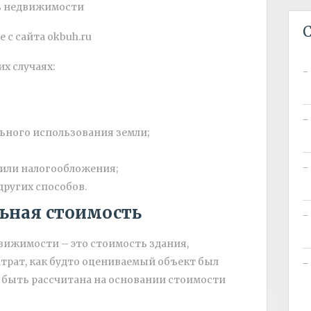
С
 с сайта okbuh.ru
х случаях:
ьного использования земли;
 или налогообложения;
других способов.
льная стоимость
вижимости – это стоимость здания,
атрат, как будто оцениваемый объект был
т быть рассчитана на основании стоимости