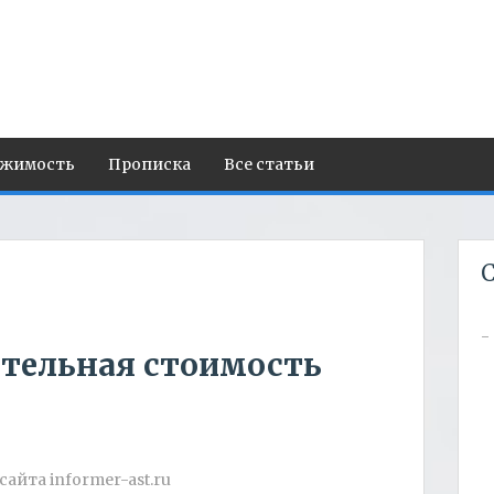
ижимость
Прописка
Все статьи
С
ительная стоимость
айта informer-ast.ru