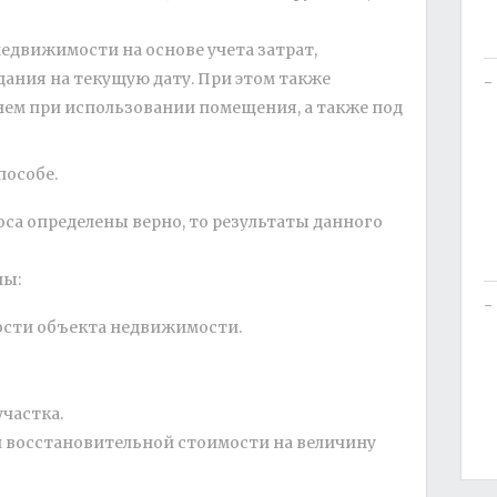
едвижимости на основе учета затрат,
дания на текущую дату. При этом также
нем при использовании помещения, а также под
пособе.
оса определены верно, то результаты данного
пы:
ости объекта недвижимости.
частка.
 восстановительной стоимости на величину