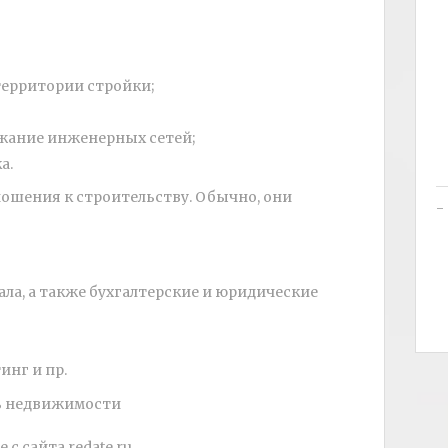
ерритории стройки;
жание инженерных сетей;
а.
ошения к строительству. Обычно, они
а, а также бухгалтерские и юридические
инг и пр.
с сайта redate.ru