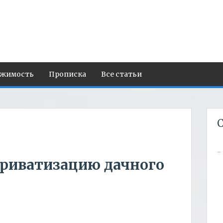
ижимость
Прописка
Все статьи
С
 приватизацию дачного