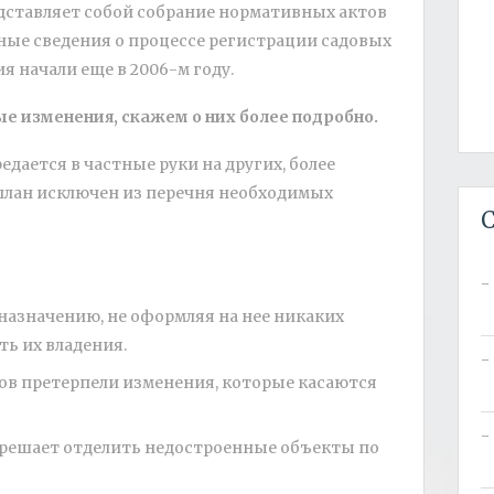
редставляет собой собрание нормативных актов
вные сведения о процессе регистрации садовых
я начали еще в 2006-м году.
рые изменения, скажем о них более подробно.
едается в частные руки на других, более
план исключен из перечня необходимых
С
назначению, не оформляя на нее никаких
ь их владения.
ков претерпели изменения, которые касаются
азрешает отделить недостроенные объекты по