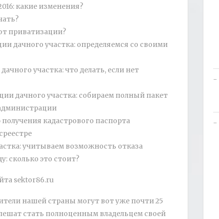
016: какие изменения?
чать?
 от приватизации?
и дачного участка: определяемся со своими
ачного участка: что делать, если нет
ии дачного участка: собираем полный пакет
 администрации
ю получения кадастрового паспорта
среестре
астка: учитываем возможность отказа
у: сколько это стоит?
йта sektor86.ru
тели нашей страны могут вот уже почти 25
 спешат стать полноценным владельцем своей