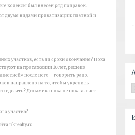
ые кодексы был внесен ряд поправок.
я двумя видами приватизации: платной и
ных участков, есть ли сроки окончания? Пока
ствуют на протяжении 10 лет, решено
мнистией» после него – говорить рано.
оков направлено на то, чтобы укрепить
А
это сделать? Динамика пока не показывает
йта rikrealty.ru